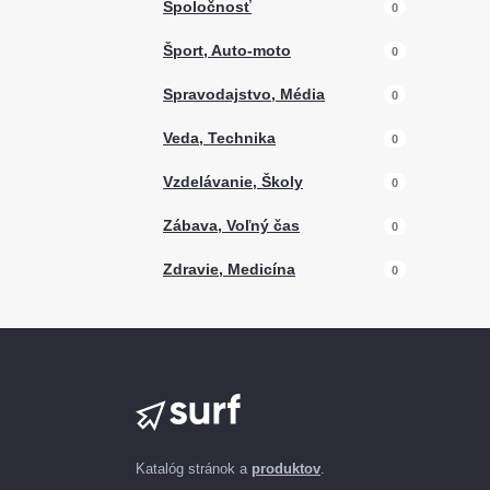
Spoločnosť
0
Šport, Auto-moto
0
Spravodajstvo, Média
0
Veda, Technika
0
Vzdelávanie, Školy
0
Zábava, Voľný čas
0
Zdravie, Medicína
0
Katalóg stránok a
produktov
.