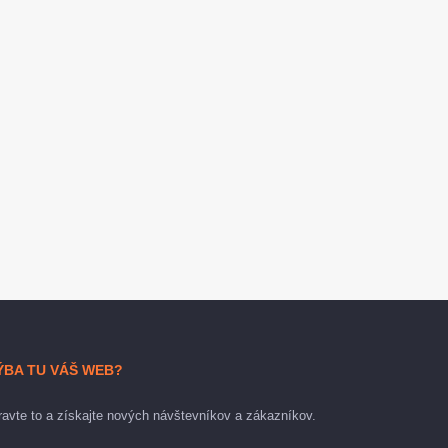
ÝBA TU VÁŠ WEB?
avte to a získajte nových návštevníkov a zákazníkov.