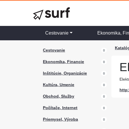
Cestovanie
Ekonomika, Fi
Kataló
Cestovanie
0
Ekonomika, Financie
0
E
Inštitúcie, Organizácie
0
Elekt
Kultúra, Umenie
0
http
Obchod, Služby
0
Počítače, Internet
0
Priemysel, Výroba
0