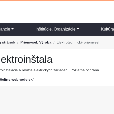
nancie
Inštitúcie, Organizácie
Kultúr
g stránok
Priemysel, Výroba
Elektrotechnický priemysel
lektroinštala
roinštalácie a revízie elektrických zariadení. Požiarna ochrana.
://elins.webnode.sk/