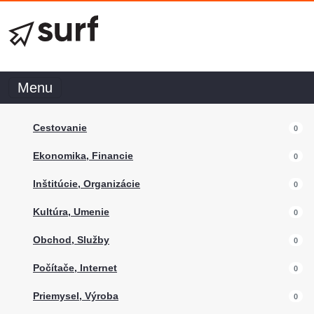
Menu
Cestovanie
0
Ekonomika, Financie
0
Inštitúcie, Organizácie
0
Kultúra, Umenie
0
Obchod, Služby
0
Počítače, Internet
0
Priemysel, Výroba
0