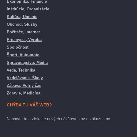
Ekonomika, Financie
Inštitúcie, Organizácie
Kultúra, Umenie
Obchod, Služby
Počítače, Internet
Priemysel, Výroba
Spoločnosť
Šport, Auto-moto
Spravodajstvo, Média
Veda, Technika
Vzdelávanie, Školy
Zábava, Voľný čas
Zdravie, Medicína
CHÝBA TU VÁŠ WEB?
Napravte to a získajte nových návštevníkov a zákazníkov.