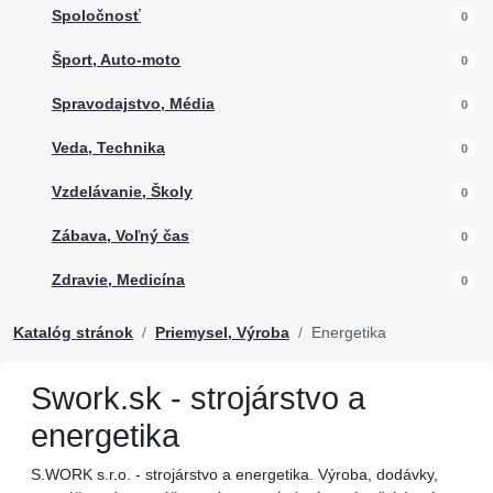
Spoločnosť
0
Šport, Auto-moto
0
Spravodajstvo, Média
0
Veda, Technika
0
Vzdelávanie, Školy
0
Zábava, Voľný čas
0
Zdravie, Medicína
0
Katalóg stránok
Priemysel, Výroba
Energetika
Swork.sk - strojárstvo a
energetika
S.WORK s.r.o. - strojárstvo a energetika. Výroba, dodávky,