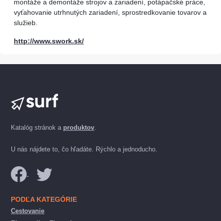
montáže a demontáže strojov a zariadení, potápačské práce,
vyťahovanie utrhnutých zariadení, sprostredkovanie tovarov a
služieb.
http://www.swork.sk/
Katalóg stránok a
produktov
.
U nás nájdete to, čo hľadáte. Rýchlo a jednoducho.
PODĽA KATEGÓRIE
Cestovanie